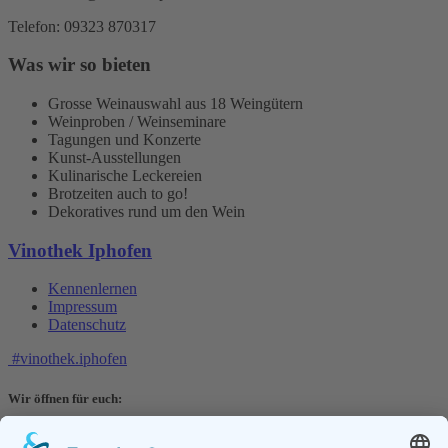
Telefon: 09323 870317
Was wir so bieten
Grosse Weinauswahl aus 18 Weingütern
Weinproben / Weinseminare
Tagungen und Konzerte
Kunst-Ausstellungen
Kulinarische Leckereien
Brotzeiten auch to go!
Dekoratives rund um den Wein
Vinothek Iphofen
Kennenlernen
Impressum
Datenschutz
#vinothek.iphofen
Wir öffnen für euch:
Mittwochs 15.00-20.30 Uhr